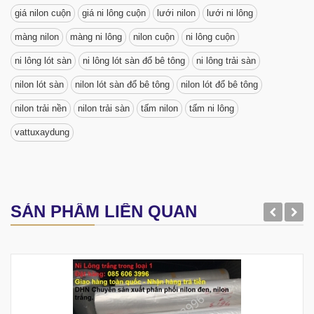
giá nilon cuộn
giá ni lông cuộn
lưới nilon
lưới ni lông
màng nilon
màng ni lông
nilon cuộn
ni lông cuộn
ni lông lót sàn
ni lông lót sàn đổ bê tông
ni lông trải sàn
nilon lót sàn
nilon lót sàn đổ bê tông
nilon lót đổ bê tông
nilon trải nền
nilon trải sàn
tấm nilon
tấm ni lông
vattuxaydung
SẢN PHẨM LIÊN QUAN