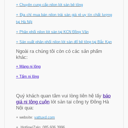
+
Chuyên cung cấp nilon lót sàn bê tông
+
Địa chỉ mua bán nilon trải sàn giá rẻ uy tín chất lượng
tại Hà Nội
+
Phân phối nilon lót sàn tại KCN Đồng Văn
+
Sản xuất phân phối nilon lót sàn đổ bê tông tại Bắc Kạn
Ngoài ra chúng tôi còn có các sản phẩm
khác:
+ Màng ni lông
+ Tấm ni lông
Quý khách quan tâm vui lòng liên hệ lấy
báo
giá ni lông cuộn
lót sàn tại công ty Đông Hà
Nội qua:
+ website:
vattuxd.com
+ Hotline/Zalo: 085 606 3996