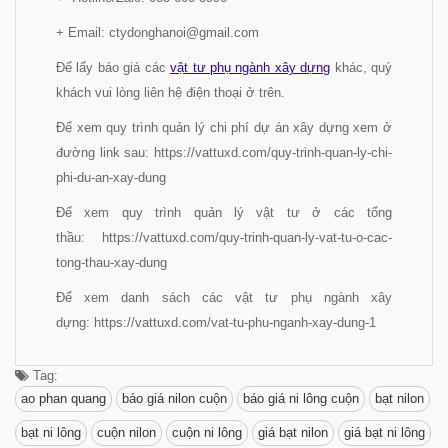
+ Email: ctydonghanoi@gmail.com
Để lấy báo giá các
vật tư phụ ngành xây dựng
khác, quý
khách vui lòng liên hệ điện thoại ở trên.
Để xem quy trình quản lý chi phí dự án xây dựng xem ở
đường link sau: https://vattuxd.com/quy-trinh-quan-ly-chi-
phi-du-an-xay-dung
Để xem quy trình quản lý vật tư ở các tổng
thầu: https://vattuxd.com/quy-trinh-quan-ly-vat-tu-o-cac-
tong-thau-xay-dung
Để xem danh sách các vật tư phụ ngành xây
dựng: https://vattuxd.com/vat-tu-phu-nganh-xay-dung-1
Tag:
ao phan quang
báo giá nilon cuộn
báo giá ni lông cuộn
bạt nilon
bạt ni lông
cuộn nilon
cuộn ni lông
giá bạt nilon
giá bạt ni lông