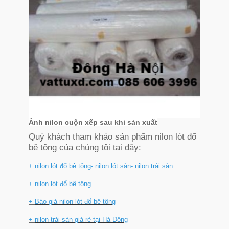
Ảnh nilon cuộn xếp sau khi sản xuất
Quý khách tham khảo sản phẩm nilon lót đổ
bê tông của chúng tôi tại đây:
+
nilon lót đổ bê tông- nilon lót sàn- nilon trải sàn
+
nilon lót đổ bê tông
+
Báo giá nilon lót đổ bê tông
+
nilon trải sàn giá rẻ tại Hà Đông