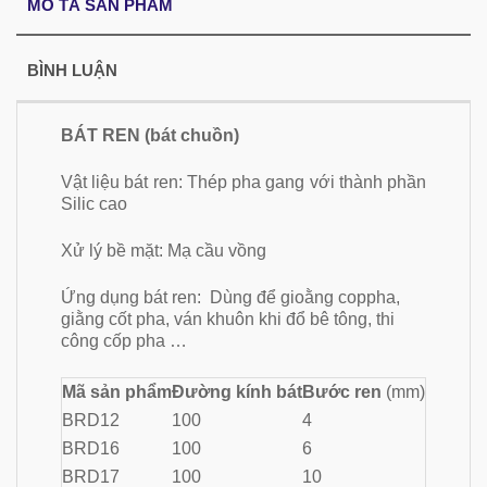
MÔ TẢ SẢN PHẨM
BÌNH LUẬN
BÁT REN (bát chuồn)
Vật liệu bát ren: Thép pha gang với thành phần
Silic cao
Xử lý bề mặt: Mạ cầu vồng
Ứng dụng bát ren: Dùng để gioằng coppha,
giằng cốt pha, ván khuôn khi đổ bê tông, thi
công cốp pha …
Mã sản phẩm
Đường kính bát
Bước ren
(mm)
BRD12
100
4
BRD16
100
6
BRD17
100
10