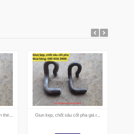
 thé...
Giun kẹp, chốt sâu cốt pha giá r...
Bát 