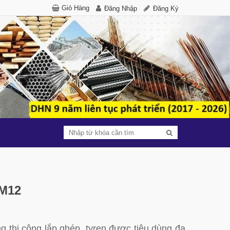
Giỏ Hàng
Đăng Nhập
Đăng Ký
 M12
ng thi công lắp ghép, tyren được tiêu dùng đa