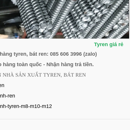
Tyren giá rẻ
hàng tyren, bát ren: 085 606 3996 (zalo)
 hàng toàn quốc - Nhận hàng trả tiền.
 NHÀ SẢN XUẤT TYREN, BÁT REN
en
nh-ren
anh-tyren-m8-m10-m12