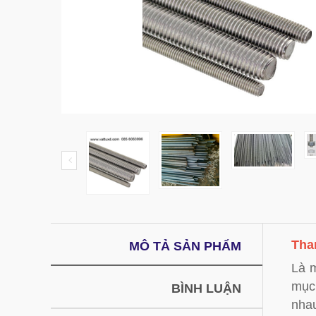
Than
MÔ TẢ SẢN PHẨM
Là m
mục
BÌNH LUẬN
nha