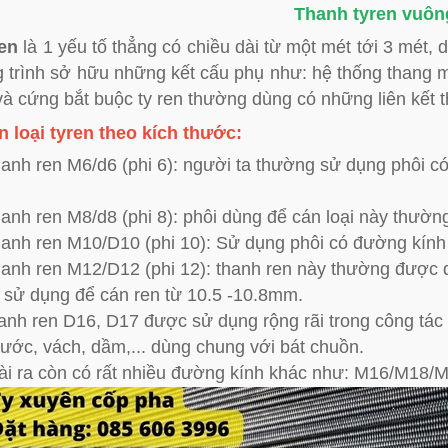
Thanh tyren vuôn
ren
là 1 yếu tố thẳng có chiều dài từ một mét tới 3 mét, 
 trình sở hữu những kết cấu phụ như: hệ thống thang 
và cứng bắt buộc ty ren thường dùng có những liên kết 
 loại tyren theo kích thước:
anh ren M6/d6 (phi 6): người ta thường sử dụng phôi 
anh ren M8/d8 (phi 8): phôi dùng để cán loại này thư
anh ren M10/D10 (phi 10): Sử dụng phôi có đường kín
anh ren M12/D12 (phi 12): thanh ren này thường được 
 sử dụng để cán ren từ 10.5 -10.8mm.
anh ren D16, D17 được sử dụng rộng rãi trong công tác 
ước, vách, dầm,... dùng chung với bát chuồn.
ài ra còn có rất nhiều đường kính khác như: M16/M18