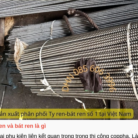
ren và
bát ren
là gì
ai phụ kiện liên kết quan trọng trong thi công coppha. L