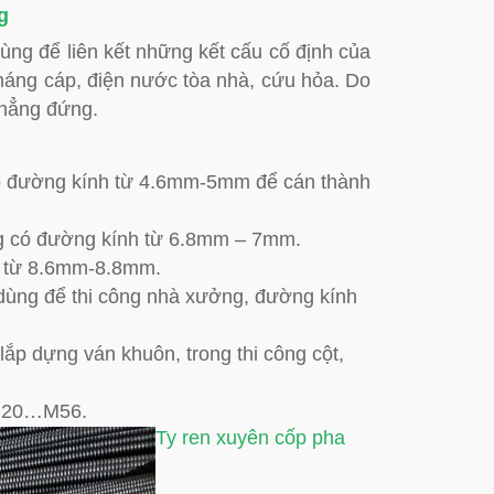
g
dùng để liên kết những kết cấu cố định của
máng cáp, điện nước tòa nhà, cứu hỏa. Do
thẳng đứng.
có đường kính từ 4.6mm-5mm để cán thành
ờng có đường kính từ 6.8mm – 7mm.
h từ 8.6mm-8.8mm.
dùng để thi công nhà xưởng, đường kính
lắp dựng ván khuôn, trong thi công cột,
/M20…M56.
Ty ren xuyên cốp pha