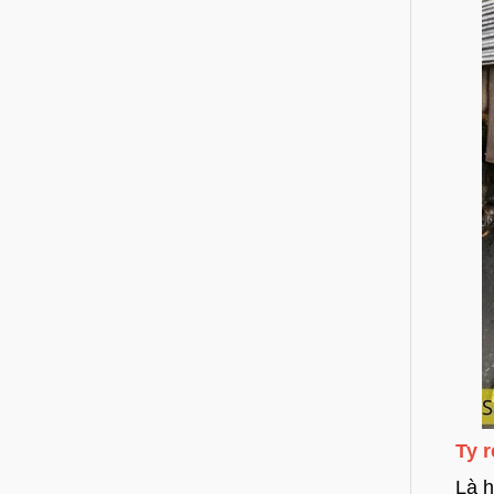
Ty 
Là h