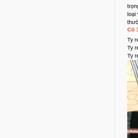
trọn
loại
thườ
Có 3
Ty r
Ty 
Ty r