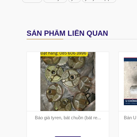
SẢN PHẨM LIÊN QUAN
Báo giá tyren, bát chuồn (bát re...
Bán U 