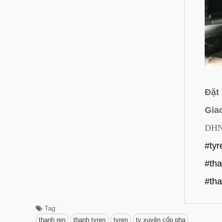
Đặt 
Giao
DHN
#tyr
#tha
#th
Tag:
thanh ren
thanh tyren
tyren
ty xuyên cốp pha