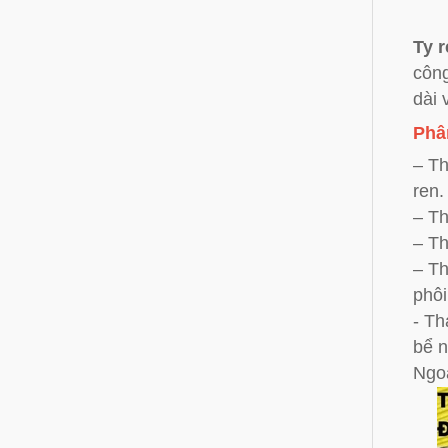
Ty 
công
dài 
Phân
– Th
ren.
– Th
– Th
– Th
phôi
- Th
bể n
Ngo