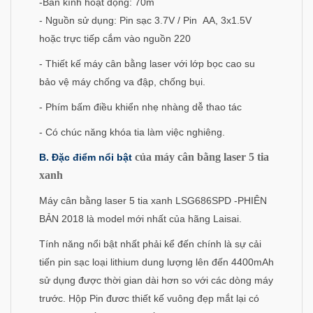
-Bán kính hoạt động: 70m
- Nguồn sử dụng: Pin sạc 3.7V / Pin AA, 3x1.5V
hoặc trực tiếp cắm vào nguồn 220
- Thiết kế máy cân bằng laser với lớp bọc cao su
bảo vệ máy chống va đập, chống bụi.
- Phím bấm điều khiển nhẹ nhàng dễ thao tác
- Có chúc năng khóa tia làm việc nghiêng.
của máy cân bằng laser 5 tia
B. Đặc điểm nổi bật
xanh
Máy cân bằng laser 5 tia xanh LSG686SPD -PHIÊN
BẢN 2018 là model mới nhất của hãng Laisai.
Tính năng nổi bật nhất phải kể đến chính là sự cải
tiến pin sạc loại lithium dung lượng lên đến 4400mAh
sử dụng được thời gian dài hơn so với các dòng máy
trước. Hộp Pin đươc thiết kế vuông đẹp mắt lại có