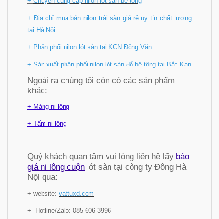
+
Chuyên cung cấp nilon lót sàn bê tông
+
Địa chỉ mua bán nilon trải sàn giá rẻ uy tín chất lượng
tại Hà Nội
+
Phân phối nilon lót sàn tại KCN Đồng Văn
+
Sản xuất phân phối nilon lót sàn đổ bê tông tại Bắc Kạn
Ngoài ra chúng tôi còn có các sản phẩm
khác:
+ Màng ni lông
+ Tấm ni lông
Quý khách quan tâm vui lòng liên hệ lấy
báo
giá ni lông cuộn
lót sàn tại công ty Đông Hà
Nội qua:
+ website:
vattuxd.com
+ Hotline/Zalo: 085 606 3996