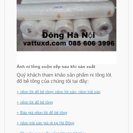
Ảnh ni lông cuộn xếp sau khi sản xuất
Quý khách tham khảo sản phẩm ni lông lót
đổ bê tông của chúng tôi tại đây:
+
nilon lót đổ bê tông- nilon lót sàn- nilon trải sàn
+
nilon lót đổ bê tông
+
Báo giá nilon lót đổ bê tông
+
nilon trải sàn giá rẻ tại Hà Đông