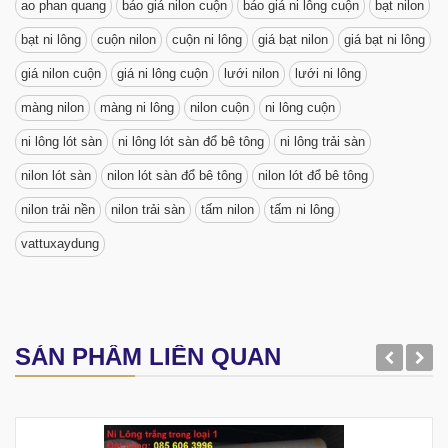
ao phan quang
báo giá nilon cuộn
báo giá ni lông cuộn
bạt nilon
bạt ni lông
cuộn nilon
cuộn ni lông
giá bạt nilon
giá bạt ni lông
giá nilon cuộn
giá ni lông cuộn
lưới nilon
lưới ni lông
màng nilon
màng ni lông
nilon cuộn
ni lông cuộn
ni lông lót sàn
ni lông lót sàn đổ bê tông
ni lông trải sàn
nilon lót sàn
nilon lót sàn đổ bê tông
nilon lót đổ bê tông
nilon trải nền
nilon trải sàn
tấm nilon
tấm ni lông
vattuxaydung
SẢN PHẨM LIÊN QUAN