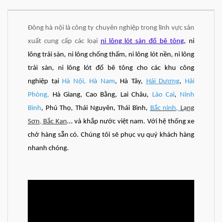
Đông hà nội là công ty chuyên nghiệp trong lĩnh vực sản
xuất cung cấp các loại
ni lông lót sàn đổ bê tông
, ni
lông trải sàn, ni lông chống thấm, ni lông lót nền, ni lông
trải sàn, ni lông lót đổ bê tông cho các khu công
nghiệp tại
Hà Nội
,
Hà Nam
, Hà Tây,
Hải Dương
,
Hải
Phòng
,
Hà Giang, Cao Bằng, Lai Châu,
Lào Cai
,
Ninh
Bình
, Phú Thọ, Thái Nguyên, Thái Bình,
Bắc ninh
,
Lạng
Sơn
,
Bắc Kan
... và khắp nước việt nam. Với hệ thống xe
chở hàng sẵn có. Chúng tôi sẽ phục vụ quý khách hàng
nhanh chóng.