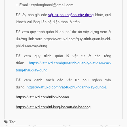
+ Email: ctydonghanoi@gmail.com
Để lấy báo giá các
vật tư phụ ngành xây dựng
khác, quý
khách vui lòng liên hệ điện thoại ở trên.
Để xem quy trình quản lý chi phí dự án xây dựng xem ở
đường link sau: https://vattuxd.com/quy-trinh-quan-ly-chi-
phi-du-an-xay-dung
Để xem quy trình quản lý vật tư ở các tổng
thầu:
https://vattuxd.com/quy-trinh-quan-ly-vat-tu-o-cac-
tong-thau-xay-dung
Để xem danh sách các vật tư phụ ngành xây
dựng:
https://vattuxd.com/vat-tu-phu-nganh-xay-dung-1
https://vattuxd.com/nilon-lot-
san
https://vattuxd.com/ni-long-
lot-san-do-be-tong
Tag: