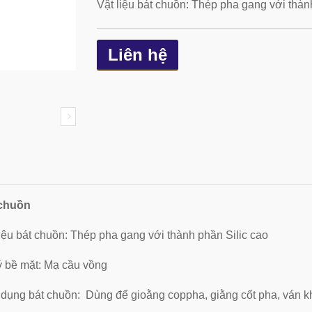
Vật liệu bát chuồn: Thép pha gang với thàn
Liên hệ
 chuồn
liệu bát chuồn: Thép pha gang với thành phần Silic cao
ý bề mặt: Mạ cầu vồng
dụng bát chuồn: Dùng để gioằng coppha, giằng cốt pha, ván kh