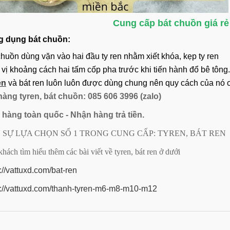
Cung cấp bát chuồn giá rẻ 
g dụng bát chuồn:
chuồn dùng vặn vào hai đầu ty ren nhằm xiết khóa, kẹp ty ren
 vị khoảng cách hai tấm cốp pha trước khi tiến hành đổ bê tông
en
và bát ren luôn luôn được dùng chung nên quy cách của nó 
hàng tyren, bát chuồn: 085 606 3996 (zalo)
 hàng toàn quốc - Nhận hàng trả tiền.
 SỰ LỰA CHỌN SỐ 1 TRONG CUNG CẤP: TYREN, BÁT REN
hách tìm hiểu thêm các bài viết về tyren, bát ren ở dưới
://vattuxd.com/bat-ren
s://vattuxd.com/thanh-tyren-m6-m8-m10-m12