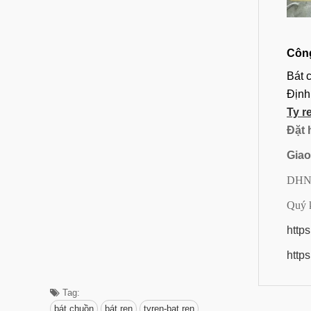
Côn
Bát 
Định
Ty r
Đặt 
Giao
DHN
Quý k
https
http
Tag:
bát chuồn
bát ren
tyren-bat ren