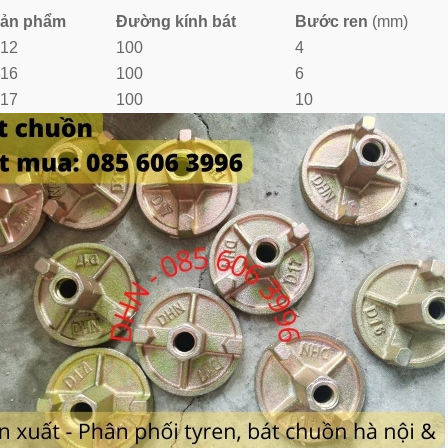
sản phẩm
Đường kính bát
Bước ren
(mm)
12
100
4
16
100
6
17
100
10