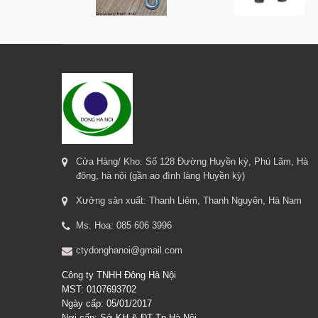
Cửa Hàng/ Kho: Số 128 Đường Huyền kỳ, Phú Lãm, Hà
đông, hà nội (gần ao đình làng Huyền kỳ)
Xưởng sản xuất: Thanh Liêm, Thanh Nguyên, Hà Nam
Ms. Hoa: 085 606 3996
ctydonghanoi@gmail.com
Công ty TNHH Đông Hà Nội
MST: 0107693702
Ngày cấp: 05/01/2017
Nơi cấp: Sở KH & ĐT Tp Hà Nội