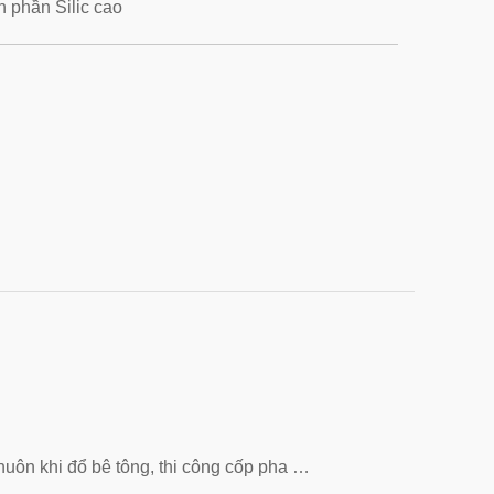
h phần Silic cao
uôn khi đổ bê tông, thi công cốp pha …