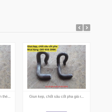
 thé...
Giun kẹp, chốt sâu cốt pha giá r...
Bát 