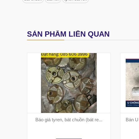
SẢN PHẨM LIÊN QUAN
Báo giá tyren, bát chuồn (bát re...
Bán U 