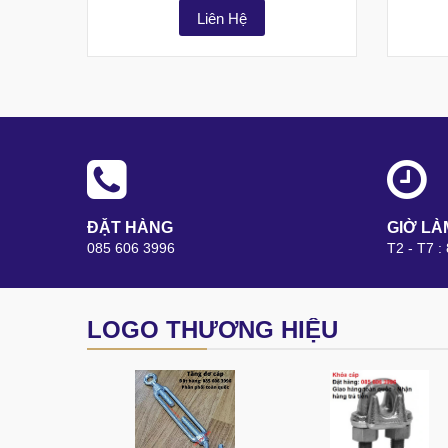
Liên Hệ
ĐẶT HÀNG
GIỜ LÀ
085 606 3996
T2 - T7 :
LOGO THƯƠNG HIỆU