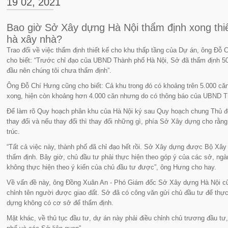
19 02, 2021
Bao giờ Sở Xây dựng Hà Nội thẩm định xong thiế
hà xây nhà?
Trao đổi về việc thẩm định thiết kế cho khu thấp tầng của Dự án, ông Đ
cho biết: “Trước chỉ đạo của UBND Thành phố Hà Nội, Sở đã thẩm định 5
đầu nên chúng tôi chưa thẩm định”.
Ông Đỗ Chí Hưng cũng cho biết: Cả khu trong đó có khoảng trên 5.000 că
xong, hiện còn khoảng hơn 4.000 căn nhưng do có thông báo của UBND Th
Để làm rõ Quy hoạch phân khu của Hà Nội ký sau Quy hoạch chung Thủ đô
thay đổi và nếu thay đổi thì thay đổi những gì, phía Sở Xây dựng cho rằ
trúc.
“Tất cả việc này, thành phố đã chỉ đạo hết rồi. Sở Xây dựng được Bộ Xâ
thẩm định. Bây giờ, chủ đầu tư phải thực hiện theo góp ý của các sở, n
không thực hiện theo ý kiến của chủ đầu tư được”, ông Hưng cho hay.
Về vấn đề này, ông Đồng Xuân An - Phó Giám đốc Sở Xây dựng Hà Nội cũn
chỉnh tên người được giao đất. Sở đã có công văn gửi chủ đầu tư để thự
dựng không có cơ sở để thẩm định.
Mặt khác, về thủ tục đầu tư, dự án này phải điều chỉnh chủ trương đầu 