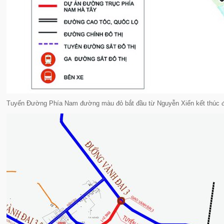
Tuyến Đường Phía Nam đường màu đỏ bắt đầu từ Nguyễn Xiển kết thúc đo