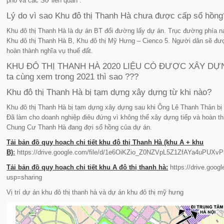
phố và các Sở liên quan”.
Lý do vì sao Khu đô thị Thanh Hà chưa được cấp sổ hồng
Khu đô thị Thanh Hà là dự án BT đổi đường lấy dự án. Trục đường phía 
Khu đô thị Thanh Hà B, Khu đô thị Mỹ Hưng – Cienco 5. Người dân sẽ đư
hoàn thành nghĩa vụ thuế đất.
KHU ĐÔ THỊ THANH HÀ 2020 LIỆU CÓ ĐƯỢC XÂY DỰNG TR
ta cùng xem trong 2021 thì sao ???
Khu đô thị Thanh Hà bị tạm dựng xây dựng từ khi nào?
Khu đô thị Thanh Hà bị tạm dựng xây dựng sau khi Ông Lê Thanh Thản bị
Đã làm cho doanh nghiệp điêu đứng vì không thể xây dựng tiếp và hoàn t
Chung Cư Thanh Hà đang đợi sổ hồng của dự án.
Tải bản đồ quy hoạch chi tiết khu đô thị Thanh Hà (khu A + khu
B)
:
https://drive.google.com/file/d/1e6OiKZio_Z0NZVpL5Z1ZfAYa4uPUXvP
Tải bản đồ quy hoạch chi tiết khu A đô thị thanh hà:
https://drive.go
usp=sharing
Vị trí dự án khu đô thị thanh hà và dự án khu đô thị mỹ hưng