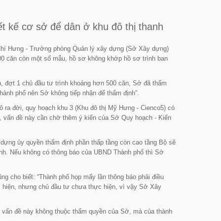
t kế cơ sở để dân ở khu đô thị thanh
ỗ Chí Hưng - Trưởng phòng Quản lý xây dựng (Sở Xây dựng)
00 căn còn một số mẫu, hồ sơ không khớp hồ sơ trình ban
n, đợt 1 chủ đầu tư trình khoảng hơn 500 căn, Sở đã thẩm
ành phố nên Sở không tiếp nhận để thẩm định”.
 ra đời, quy hoạch khu 3 (Khu đô thị Mỹ Hưng - Cienco5) có
ng, vấn đề này cần chờ thêm ý kiến của Sở Quy hoạch - Kiến
y dựng ủy quyền thẩm định phần thấp tầng còn cao tầng Bộ sẽ
gành. Nếu không có thông báo của UBND Thành phố thì Sở
g cho biết: “Thành phố họp mấy lần thông báo phải điều
c hiện, nhưng chủ đầu tư chưa thực hiện, vì vậy Sở Xây
tư, vấn đề này không thuộc thẩm quyền của Sở, mà của thành