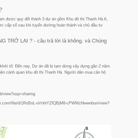
?
nam được quy đổi thành 3 dự án gồm Khu đô thị Thanh Hà A,
ợc cấp sổ sau khi tuyến đường hoàn thành và chủ đầu tư
Ở LẠI ? - câu trả lời là không. và Chúng
 khởi tố. Đến nay, Dự án đã bị tạm dừng xây dựng gần 2 năm.
hiện cảnh quan khu đô thị Thanh Hà. Người dân mua căn hộ
b/view?usp=sharing
ogle.com/file/d/1RsBoL-oVnhiYZfQBjM8-cPWWzNwwnbun/view?