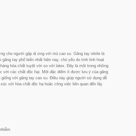
ng cho người gặp dị ứng với mủ cao su. Găng tay nitrile là
i găng tay phổ biến nhất hiện nay, chủ yếu do tính linh hoạt
kháng hóa chất tuyệt vời so với latex. Đây là một trong những
xúc với các chất độc hại. Một đặc điểm ít được lưu ý của găng
ông giống với găng tay cao su. Điều này giúp người sử dụng dễ
p xúc với hóa chất độc hạ hoặc công việc liên quan đến lây
 nhiễm