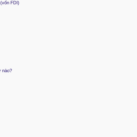
 (vốn FDI)
ư nào?