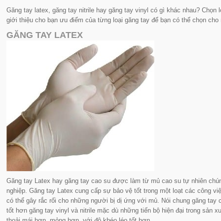
Găng tay latex, găng tay nitrile hay găng tay vinyl có gì khác nhau? Chọn
giới thiệu cho bạn ưu điểm của từng loại găng tay để bạn có thể chọn cho
GĂNG TAY LATEX
Găng tay Latex hay găng tay cao su được làm từ mủ cao su tự nhiên chú
nghiệp. Găng tay Latex cung cấp sự bảo vệ tốt trong một loạt các công vi
có thể gây rắc rối cho những người bị dị ứng với mủ. Nói chung găng tay
tốt hơn găng tay vinyl và nitrile mặc dù những tiến bộ hiện đại trong sản xuấ
thoải mái hơn, mỏng hơn, với độ khéo léo tốt hơn.