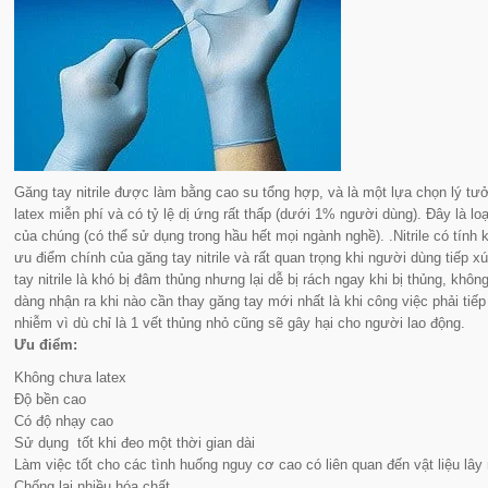
Găng tay nitrile được làm bằng cao su tổng hợp, và là một lựa chọn lý tưở
latex miễn phí và có tỷ lệ dị ứng rất thấp (dưới 1% người dùng). Đây là loạ
của chúng (có thể sử dụng trong hầu hết mọi ngành nghề). .Nitrile có tính 
ưu điểm chính của găng tay nitrile và rất quan trọng khi người dùng tiếp 
tay nitrile là khó bị đâm thủng nhưng lại dễ bị rách ngay khi bị thủng, kh
dàng nhận ra khi nào cần thay găng tay mới nhất là khi công việc phải tiế
nhiễm vì dù chỉ là 1 vết thủng nhỏ cũng sẽ gây hại cho người lao động.
Ưu điểm:
Không chưa latex
Độ bền cao
Có độ nhạy cao
Sử dụng tốt khi đeo một thời gian dài
Làm việc tốt cho các tình huống nguy cơ cao có liên quan đến vật liệu lây
Chống lại nhiều hóa chất