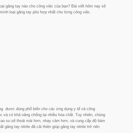
 loại găng tay nào cho công việc của bạn? Bài viết hôm nay sẽ
 mình loại găng tay phù hợp nhất cho từng công việc.
ng được dùng phổ biến cho các ứng dụng y tế và công
ệc và có khả năng chống lại nhiều hóa chất. Tuy nhiên, chúng
 cao su sẽ thoải mái hơn, nhạy cảm hơn, và cung cấp độ bám
t găng tay nitrile đã cải thiện giúp găng tay nitrile trở nên