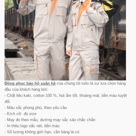
Đồng phục bảo hộ xuân hè
của chúng tôi luôn là sự lựa chọn hàng
đầu của khách hàng bởi:
- Chất liệu kaki, cotton 100 %, hút ẩm tốt, thoáng mát, bền màu tuyệt
đối.
- Màu sắc phong phú, theo yêu cầu
- Kích cỡ: đủ size
- May đo theo mẫu, đường may sắc sảo chắc chắn
- In thêu logo sắc nét, bền màu
- Số lượng không giới hạn, cần hàng là có