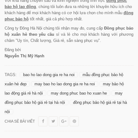
Với khả năng chuyên sâu và kinh nghiệm trong lĩnh vực
đồng phục
bảo hộ lao động
, chúng tôi luôn đưa ra những lời khuyên hữu ích cho
khách hàng để mọi khách hàng có cơ hội lựa chọn cho mình mẫu
đồng
phục bảo hộ
tốt nhất, giá cả phù hợp nhất.
Công ty Đông Hà Nội chúng tôi nhận may đo, cung cấp
Đồng phục bảo
hộ xuân hè theo yêu cầu
sỉ và lẻ cho mọi khách hàng với phương
châm "Uy tín, Chất lượng, Giá rẻ, sẵn sàng phục vụ".
Đăng bởi
Nguyễn Thị Mỹ Hạnh
TAGS:
bao ho lao dong gia re ha noi
mẫu đồng phục bảo hộ
xuân hè đẹp
may bao ho lao dong gia re ha noi
may bảo hộ
lao động giá rẻ hà nội
may dong phuc bao ho xuan he
may
đồng phục bảo hộ giá rẻ tại hà nội
đồng phục bảo hộ giá rẻ tại hà
nội
CHIA SẺ BÀI VIẾT