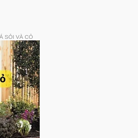
Á SỎI VÀ CỎ