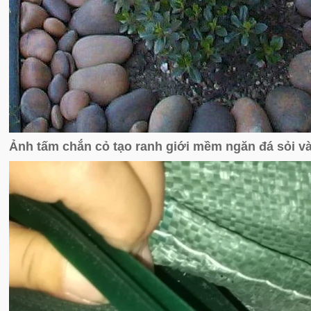
Ảnh tấm chắn cỏ tạo ranh giới mềm ngăn đá sỏi v