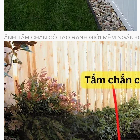
ẢNH TẤM CHẮN CỎ TẠO RANH GIỚI MỀM NGĂN Đ