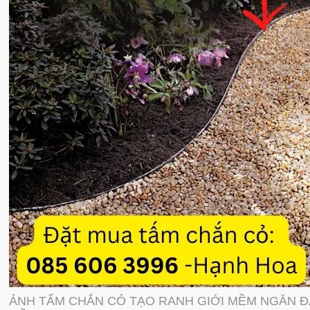
ẢNH TẤM CHẮN CỎ TẠO RANH GIỚI MỀM NGĂN ĐÁ