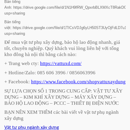
Bản tiếng
Anh: https://drive.google.com/file/d/1N1H9fRW_QpxrbBLXMXcT8RakDGw
usp=sharing
Bản tiếng
việt: https://drive.google.com/file/d/1TICsVDJg6yLH50ST3UyOjFdLD7u1o
usp=sharing
Để mua vật tư phụ xây dựng, bảo hộ lao động nhanh, giá
tốt, chuyên nghiệp. Quý khách vui lòng liên hệ với tổng
kho đông hà nội thì bằng cách nào:
+ Trang web cty:
https://vattuxd.com/
+ Hotline/Zalo: 085 606 3996 / 0856063996
+ Facebook:
https://www.facebook.com/shopvattuxaydung
SỰ LỰA CHỌN SỐ 1 TRONG CUNG CẤP: VẬT TƯ XÂY
DỰNG – KIM KHÍ XÂY DỰNG – MÁY XÂY DỰNG –
BẢO HỘ LAO ĐỘNG – PCCC – THIẾT BỊ ĐIỆN NƯỚC
BẠN NÊN XEM THÊM các bài viết về vật tư phụ ngành
xây dựng
Vật tư phụ ngành xây dựng