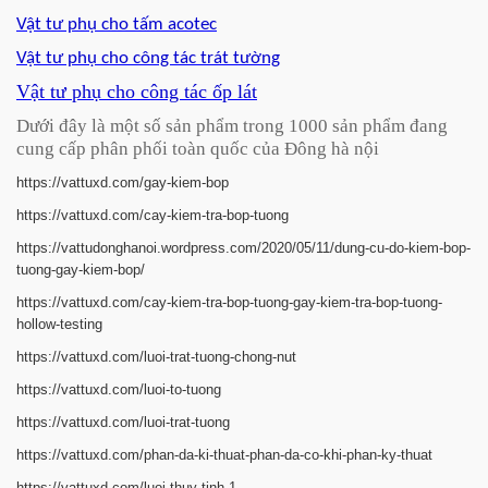
Vật tư phụ cho tấm acotec
Vật tư phụ cho công tác trát tường
Vật tư phụ cho công tác ốp lát
Dưới đây là một số sản phẩm trong 1000 sản phẩm đang
cung cấp phân phối toàn quốc của Đông hà nội
https://vattuxd.com/gay-kiem-
bop
https://vattuxd.com/cay-kiem-
tra-bop-tuong
https://vattudonghanoi.
wordpress.com/2020/05/11/dung-
cu-do-kiem-bop-
tuong-gay-kiem-
bop/
https://vattuxd.com/cay-kiem-
tra-bop-tuong-gay-kiem-tra-
bop-tuong-
hollow-testing
https://vattuxd.com/luoi-trat-
tuong-chong-nut
https://vattuxd.com/luoi-to-
tuong
https://vattuxd.com/luoi-trat-
tuong
https://vattuxd.com/phan-da-
ki-thuat-phan-da-co-khi-phan-
ky-thuat
https://vattuxd.com/luoi-thuy-
tinh-1