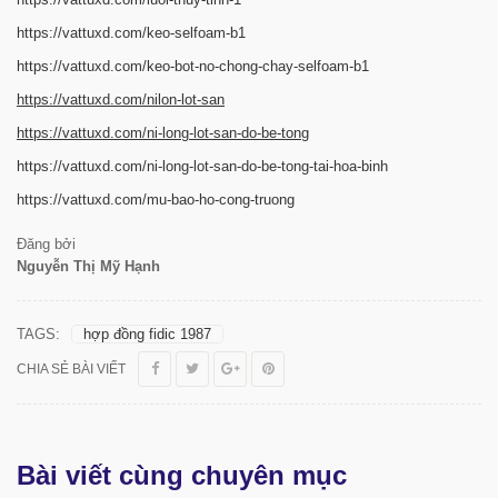
https://vattuxd.com/keo-
selfoam-b1
https://vattuxd.com/keo-bot-
no-chong-chay-selfoam-b1
https://vattuxd.com/nilon-lot-
san
https://vattuxd.com/ni-long-
lot-san-do-be-tong
https://vattuxd.com/ni-long-
lot-san-do-be-tong-tai-hoa-
binh
https://vattuxd.com/mu-bao-ho-
cong-truong
Đăng bởi
Nguyễn Thị Mỹ Hạnh
TAGS:
hợp đồng fidic 1987
CHIA SẺ BÀI VIẾT
Bài viết cùng chuyên mục