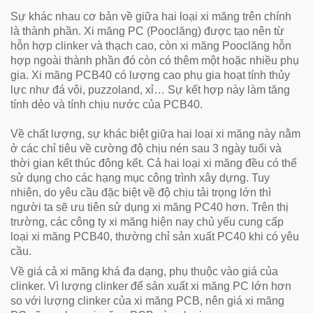
Sự khác nhau cơ bản về giữa hai loại xi măng trên chính
là thành phần. Xi măng PC (Pooclăng) được tạo nên từ
hỗn hợp clinker và thạch cao, còn xi măng Pooclăng hỗn
hợp ngoài thành phần đó còn có thêm một hoặc nhiều phụ
gia. Xi măng PCB40 có lượng cao phụ gia hoạt tính thủy
lực như đá vôi, puzzoland, xỉ… Sự kết hợp này làm tăng
tính dẻo và tính chịu nước của PCB40.
Về chất lượng, sự khác biệt giữa hai loại xi măng này nằm
ở các chỉ tiêu về cường độ chịu nén sau 3 ngày tuổi và
thời gian kết thúc đông kết. Cả hai loại xi măng đều có thể
sử dụng cho các hạng mục công trình xây dựng. Tuy
nhiên, do yêu cầu đặc biệt về độ chịu tải trọng lớn thì
người ta sẽ ưu tiên sử dụng xi măng PC40 hơn. Trên thị
trường, các công ty xi măng hiện nay chủ yếu cung cấp
loại xi măng PCB40, thường chỉ sản xuất PC40 khi có yêu
cầu.
Về giá cả xi măng khá đa dạng, phụ thuộc vào giá của
clinker. Vì lượng clinker để sản xuất xi măng PC lớn hơn
so với lượng clinker của xi măng PCB, nên giá xi măng