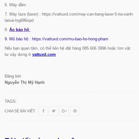
6. Máy đầm
7. Máy laze (laser) : https://vattuxd.com/may-can-bang-laser-5-tia-xanh-
laisai-lsg686spd
8.
Áo bảo hộ
9. Mũ bảo hộ : https://vattuxd.com/mu-bao-ho-hong-pham
Nếu bạn quan tâm, có thể liên hệ đặt hàng 085 606 3996 hoặc tìm vật
tư xây dựng ở
vattuxd.com
Đăng bởi
Nguyễn Thị Mỹ Hạnh
TAGS:
CHIA SẺ BÀI VIẾT