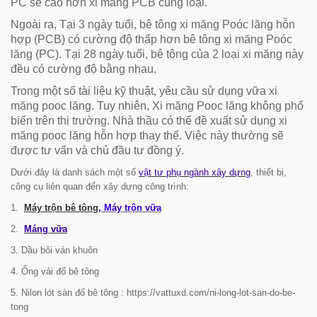
PC sẽ cao hơn xi măng PCB cùng loại.
Ngoài ra, Tại 3 ngày tuổi, bê tông xi măng Poóc lăng hỗn
hợp (PCB) có cường độ thấp hơn bê tông xi măng Poóc
lăng (PC). Tại 28 ngày tuổi, bê tông của 2 loại xi măng này
đều có cường độ bằng nhau.
Trong một số tài liệu kỹ thuật, yêu cầu sử dụng vữa xi
măng pooc lăng. Tuy nhiên, Xi măng Pooc lăng không phổ
biến trên thị trường. Nhà thầu có thể đề xuất sử dụng xi
măng pooc lăng hỗn hợp thay thế. Việc này thường sẽ
được tư vấn và chủ đầu tư đồng ý.
Dưới đây là danh sách một số
vật tư phụ ngành xây dựng
, thiết bị,
công cụ liên quan đến xây dựng công trình:
1.
Máy trộn bê tông
, Máy trộn vữa
2.
Máng vữa
3. Dầu bôi ván khuôn
4. Ống vải đổ bê tông
5. Nilon lót sàn đổ bê tông : https://vattuxd.com/ni-long-lot-san-do-be-
tong